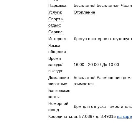
Парковка:
Бесплатно
!
Бесплатная
Част
Услуги:
Отопление
Спорт
и
отдых:
Сервис:
Интернет:
Доступ
в
интернет
отсутствует
Языки
общения:
Время
заезда
/
16:00
-
20:00
/
До
10:00
выезда:
Домашние
Бесплатно
!
Размещение
дом
животные:
взимается
.
Банковские
карты:
Номерной
Дом
для
отпуска
-
вместитель
фонд:
Координаты:
ш
.
57
.
0367
д
.
8
.
49015
на
карт