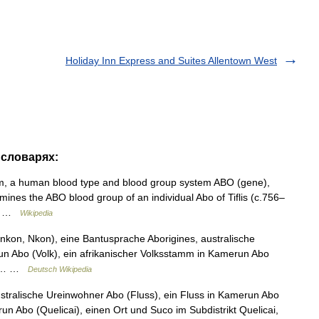
Holiday Inn Express and Suites Allentown West
 словарях:
m, a human blood type and blood group system ABO (gene),
nes the ABO blood group of an individual Abo of Tiflis (c.756–
nt… …
Wikipedia
kon, Nkon), eine Bantusprache Aborigines, australische
un Abo (Volk), ein afrikanischer Volksstamm in Kamerun Abo
ikt… …
Deutsch Wikipedia
stralische Ureinwohner Abo (Fluss), ein Fluss in Kamerun Abo
un Abo (Quelicai), einen Ort und Suco im Subdistrikt Quelicai,