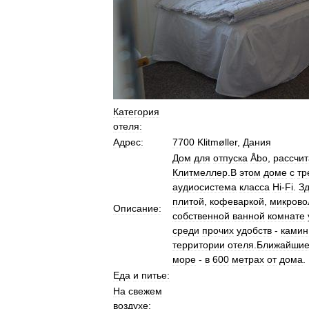
Категория
отеля:
Адрес:
7700
Klitmøller
,
Дания
Дом
для
отпуска
Åbo
,
рассчи
Клитмеллер
.
В
этом
доме
с
тр
аудиосистема
класса
Hi
-
Fi
.
З
плитой
,
кофеваркой
,
микрово
Описание:
собственной
ванной
комнате
среди
прочих
удобств
-
камин
территории
отеля
.
Ближайши
море
-
в
600
метрах
от
дома
.
Еда
и
питье:
На
свежем
воздухе: