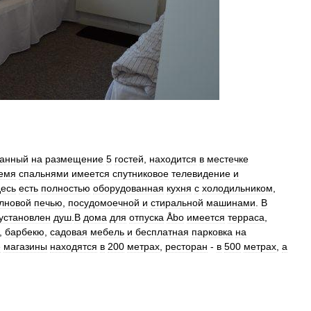
танный
на
размещение
5
гостей
,
находится
в
местечке
емя
спальнями
имеется
спутниковое
телевидение
и
десь
есть
полностью
оборудованная
кухня
с
холодильником
,
лновой
печью
,
посудомоечной
и
стиральной
машинами
.
В
установлен
душ
.
В
дома
для
отпуска
Åbo
имеется
терраса
,
,
барбекю
,
садовая
мебель
и
бесплатная
парковка
на
е
магазины
находятся
в
200
метрах
,
ресторан
-
в
500
метрах
,
а