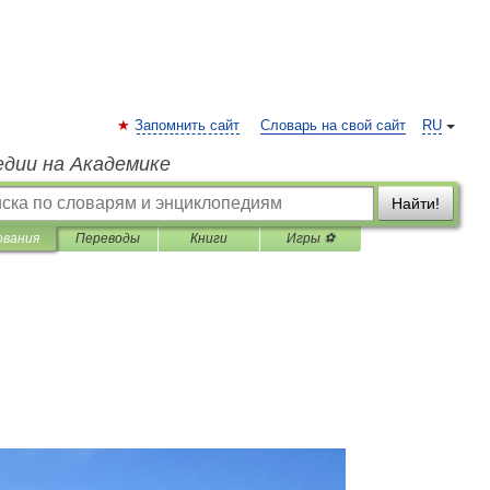
Запомнить сайт
Словарь на свой сайт
RU
едии на Академике
Найти!
ования
Переводы
Книги
Игры ⚽