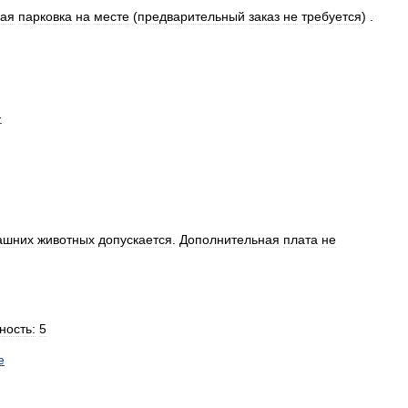
ная
парковка
на
месте
(
предварительный
заказ
не
требуется
) .
.
ашних
животных
допускается
.
Дополнительная
плата
не
ность:
5
е