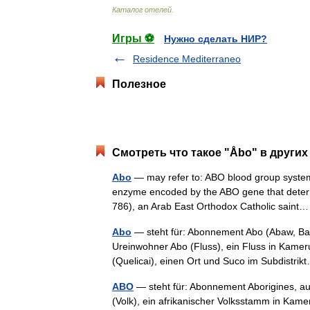
Каталог
отелей
.
Игры ⚽
Нужно сделать НИР?
Residence Mediterraneo
Полезное
Смотреть что такое "Åbo" в других
Abo
— may refer to: ABO blood group syste
enzyme encoded by the ABO gene that determi
786), an Arab East Orthodox Catholic sai
Abo
— steht für: Abonnement Abo (Abaw, Ban
Ureinwohner Abo (Fluss), ein Fluss in Kamer
(Quelicai), einen Ort und Suco im Subdistr
ABO
— steht für: Abonnement Aborigines, au
(Volk), ein afrikanischer Volksstamm in Kamer