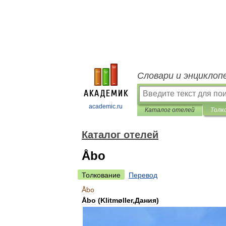
Словари и энциклоп
academic.ru
Каталог отелей
Толк
Каталог отелей
Åbo
Толкование
Перевод
Åbo
Åbo
(
Klitmøller
,
Дания
)